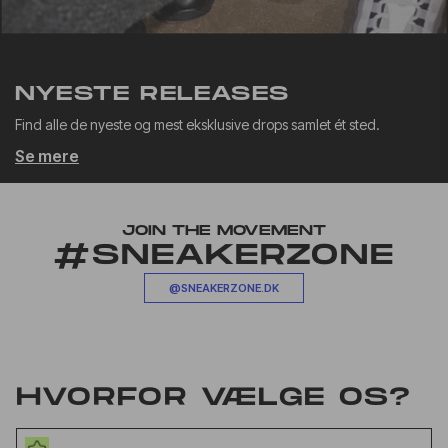
NYESTE RELEASES
Find alle de nyeste og mest eksklusive drops samlet ét sted.
Se mere
JOIN THE MOVEMENT
#SNEAKERZONE
@SNEAKERZONE.DK
HVORFOR VÆLGE OS?