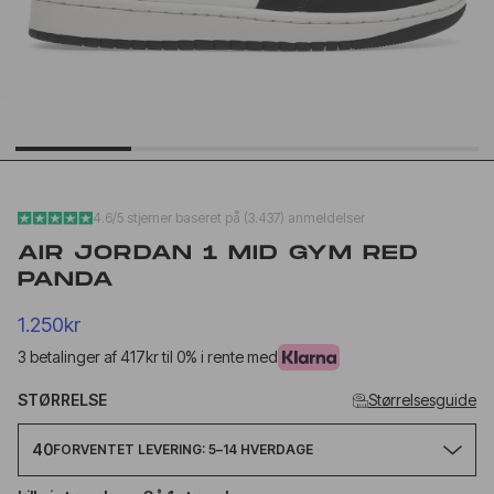
YEEZY SLIDE YS-01
YEEZY SL
CREAM
FUDGE
499kr
650kr
499kr
650
4.6/5 stjerner baseret på (3.437) anmeldelser
AIR JORDAN 1 MID GYM RED
PANDA
1.250kr
3 betalinger af 417kr til 0% i rente med
STØRRELSE
Størrelsesguide
40
FORVENTET LEVERING: 5–14 HVERDAGE