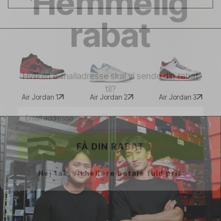
rabat
Hvilken e-mailadresse skal vi sende din rabat
til?
Email address
Air Jordan 1
Air Jordan 2
Air Jordan 3
FÅ DIN RABAT
Nej tak, vil hellere betale fuld pris