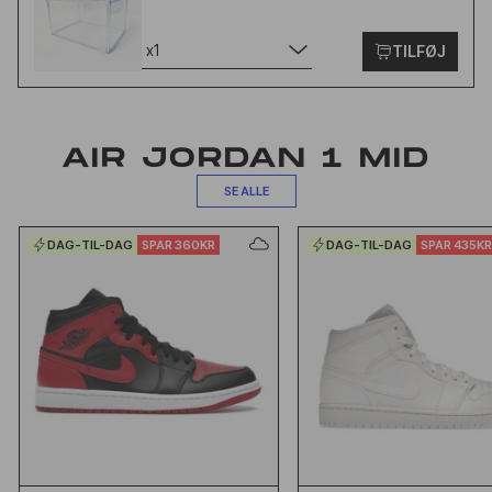
x1
TILFØJ
AIR JORDAN 1 MID
SE ALLE
DAG-TIL-DAG
SPAR 360KR
DAG-TIL-DAG
SPAR 435K