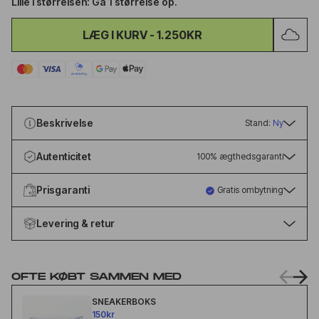
Lille i størrelsen: Gå 1 størrelse op.
LÆG I KURV
-
1.250KR
Beskrivelse
Stand:
Ny
Autenticitet
100% ægthedsgaranti
Prisgaranti
Gratis ombytning
Levering & retur
OFTE KØBT SAMMEN MED
SNEAKERBOKS
150kr