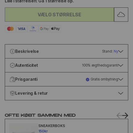
Lille i størrelsen: Gå 1 størrelse op.
VÆLG STØRRELSE
Beskrivelse
Stand:
Ny
Autenticitet
100% ægthedsgaranti
Prisgaranti
Gratis ombytning
Levering & retur
OFTE KØBT SAMMEN MED
SNEAKERBOKS
150kr