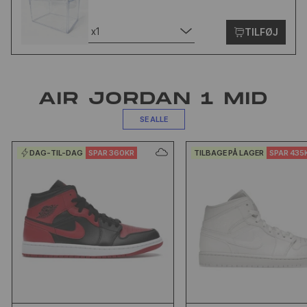
x1
TILFØJ
AIR JORDAN 1 MID
SE ALLE
DAG-TIL-DAG
SPAR 360KR
TILBAGE PÅ LAGER
SPAR 435