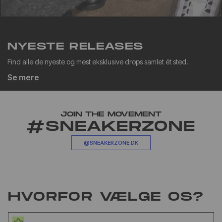
NYESTE RELEASES
Find alle de nyeste og mest eksklusive drops samlet ét sted.
Se mere
JOIN THE MOVEMENT
#SNEAKERZONE
@SNEAKERZONE.DK
HVORFOR VÆLGE OS?