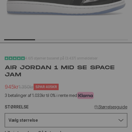
YEEZY SLIDE YS-01
NEW BA
CREAM
1906L M
SILVER
1.020kr
1.
499kr
650kr
4.6/5 stjerner baseret på (3.437) anmeldelser
AIR JORDAN 1 MID SE SPACE
JAM
945kr
1.350kr
SPAR
405KR
3 betalinger af 1.033kr til 0% i rente med
STØRRELSE
Størrelsesguide
Vælg størrelse