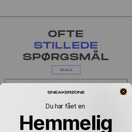
OFTE
STILLEDE
SPØRGSMÅL
SE ALLE
ER JERES PRODUKTER 100% ÆGTE?
KAN JEG BYTTE, HVIS STØRRELSEN
IKKE PASSER?
Du har fået en
Hemmelig
HVOR LANG ER LEVERINGSTIDEN?
HVORFOR VARIERER PRISEN MELLEM
STØRRELSERNE?