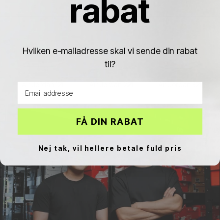
rabat
Hvilken e-mailadresse skal vi sende din rabat
til?
Air Jordan 1
Air Jordan 2
Air Jordan 3
Email address
FÅ DIN RABAT
Nej tak, vil hellere betale fuld pris