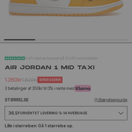
YEEZY SLIDE YS-01
NEW BA
CREAM
1906L M
SILVER
1.020kr
1.
499kr
650kr
4.6/5 stjerner baseret på (3.437) anmeldelser
AIR JORDAN 1 MID TAXI
1.260kr
1.800kr
SPAR
540KR
3 betalinger af 350kr til 0% i rente med
STØRRELSE
Størrelsesguide
36.5
FORVENTET LEVERING: 5–14 HVERDAGE
Lille i størrelsen: Gå 1 størrelse op.