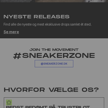
NYESTE RELEASES
Find alle de nyeste og mest eksklusive drops samlet ét sted.
Se mere
JOIN THE MOVEMENT
#SNEAKERZONE
@SNEAKERZONE.DK
HVORFOR VÆLGE OS?
BEDST BEDØMT PÅ TRUSTPILOT