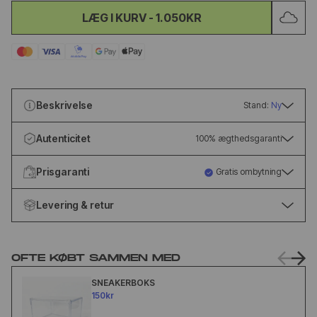
LÆG I KURV
-
1.050KR
Beskrivelse
Stand:
Ny
Autenticitet
100% ægthedsgaranti
Prisgaranti
Gratis ombytning
Levering & retur
OFTE KØBT SAMMEN MED
SNEAKERBOKS
150kr