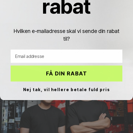
rabat
Hvilken e-mailadresse skal vi sende din rabat
til?
Air Jordan 1
Air Jordan 2
Air Jordan 3
Email address
FÅ DIN RABAT
Nej tak, vil hellere betale fuld pris