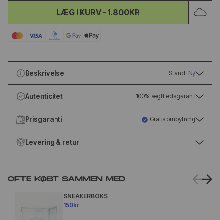
LÆG I KURV
-
1.800KR
Beskrivelse
Stand:
Ny
Autenticitet
100% ægthedsgaranti
Prisgaranti
Gratis ombytning
Levering & retur
OFTE KØBT SAMMEN MED
SNEAKERBOKS
150kr