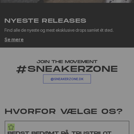
NYESTE RELEASES
Find alle de nyeste og mest eksklusive drops samlet ét sted.
Se mere
JOIN THE MOVEMENT
#SNEAKERZONE
@SNEAKERZONE.DK
HVORFOR VÆLGE OS?
BEDST BEDØMT PÅ TRUSTPILOT