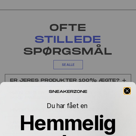
OFTE
STILLEDE
SPØRGSMÅL
SE ALLE
ER JERES PRODUKTER 100% ÆGTE?
KAN JEG BYTTE, HVIS STØRRELSEN
IKKE PASSER?
Du har fået en
HVOR LANG ER LEVERINGSTIDEN?
Hemmelig
HVORFOR VARIERER PRISEN MELLEM
STØRRELSERNE?