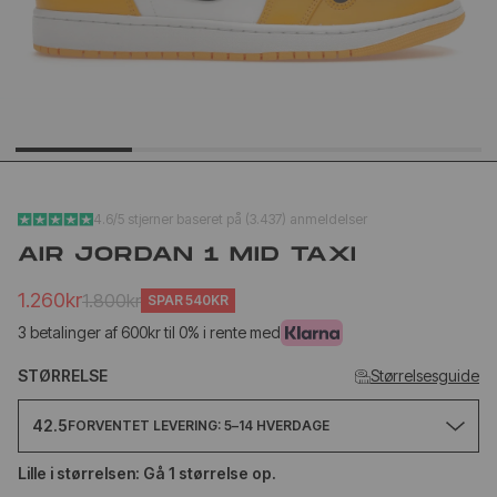
YEEZY SLIDE YS-01
NEW BA
CREAM
1906L M
SILVER
1.020kr
1.
499kr
650kr
4.6/5 stjerner baseret på (3.437) anmeldelser
AIR JORDAN 1 MID TAXI
1.260kr
1.800kr
SPAR
540KR
3 betalinger af 600kr til 0% i rente med
STØRRELSE
Størrelsesguide
42.5
FORVENTET LEVERING: 5–14 HVERDAGE
Lille i størrelsen: Gå 1 størrelse op.