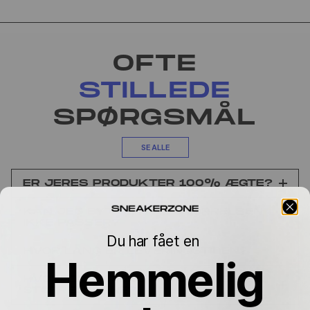
OFTE
STILLEDE
SPØRGSMÅL
SE ALLE
ER JERES PRODUKTER 100% ÆGTE?
KAN JEG BYTTE, HVIS STØRRELSEN
IKKE PASSER?
Du har fået en
HVOR LANG ER LEVERINGSTIDEN?
Hemmelig
HVORFOR VARIERER PRISEN MELLEM
STØRRELSERNE?