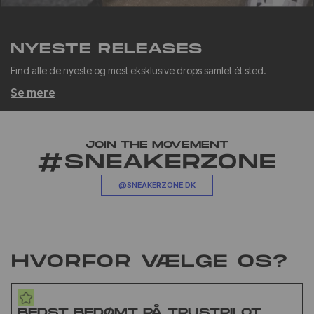
NYESTE RELEASES
Find alle de nyeste og mest eksklusive drops samlet ét sted.
Se mere
JOIN THE MOVEMENT
#SNEAKERZONE
@SNEAKERZONE.DK
HVORFOR VÆLGE OS?
BEDST BEDØMT PÅ TRUSTPILOT