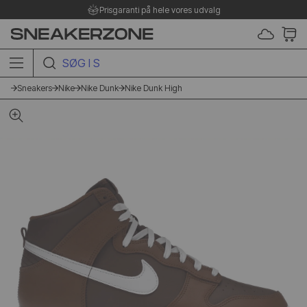
aranti på hele vores udvalg
SØG I SHOPPEN HER
Sneakers
Nike
Nike Dunk
Nike Dunk High