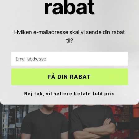
rabat
Hvilken e-mailadresse skal vi sende din rabat
til?
Nike Air max
Nike Shox
Nike P-6000
Email address
FÅ DIN RABAT
Nej tak, vil hellere betale fuld pris