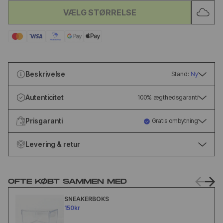
VÆLG STØRRELSE
Beskrivelse
Stand:
Ny
Autenticitet
100% ægthedsgaranti
Prisgaranti
Gratis ombytning
Levering & retur
OFTE KØBT SAMMEN MED
SNEAKERBOKS
150kr