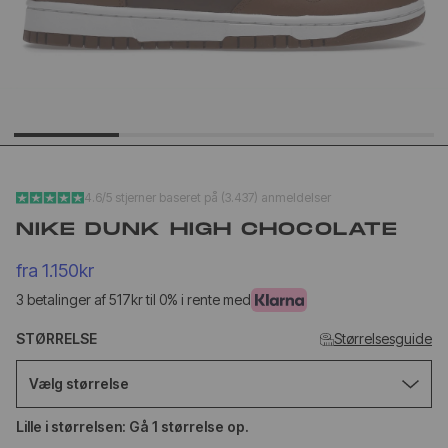
YEEZY SLIDE YS-01
NEW BA
CREAM
1906L M
SILVER
1.020kr
1.
499kr
650kr
4.6/5 stjerner baseret på (3.437) anmeldelser
NIKE DUNK HIGH CHOCOLATE
fra
1.150kr
3 betalinger af 517kr til 0% i rente med
STØRRELSE
Størrelsesguide
Vælg størrelse
Lille i størrelsen: Gå 1 størrelse op.