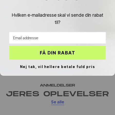
Γ
Hvilken e-mailadresse skal vi sende din rabat
til?
Email address
NIKE DUNK LOW LIGHT SMOKE
NIKE SB DUNK LOW SUPREME
GREY
94 INK
FÅ DIN RABAT
fra 980kr
1.400kr
fra 2.500kr
Nej tak, vil hellere betale fuld pris
ANMELDELSER
JERES OPLEVELSER
Se alle