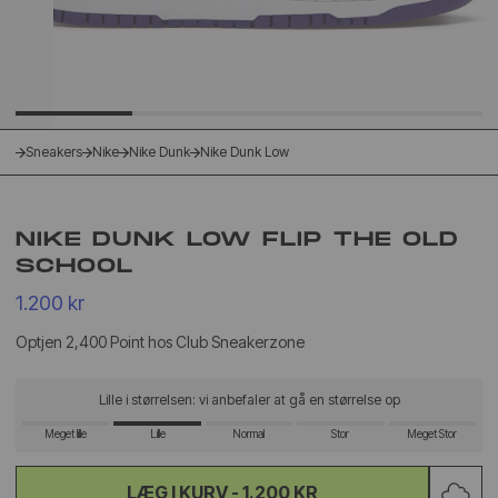
Sneakers
Nike
Nike Dunk
Nike Dunk Low
NIKE DUNK LOW FLIP THE OLD
SCHOOL
1.200 kr
Optjen 2,400 Point hos Club Sneakerzone
Lille i størrelsen: vi anbefaler at gå en størrelse op
Meget lille
Lille
Normal
Stor
Meget Stor
LÆG I KURV -
1.200 KR