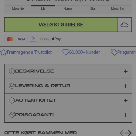
Meget lille
Lille
Normal
Stor
Meget Stor
VÆLG STØRRELSE
Fremragende Trustpilot
60.000+ kunder
Prisgaranti
BESKRIVELSE
LEVERING & RETUR
AUTENTICITET
PRISGARANTI
OFTE KØBT SAMMEN MED