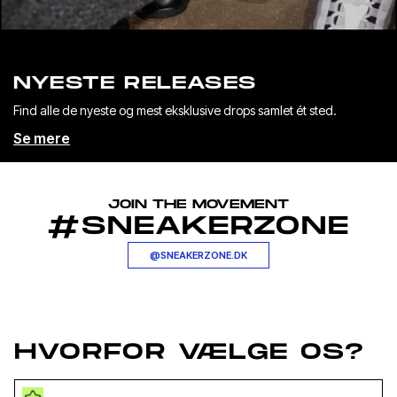
NYESTE RELEASES
Find alle de nyeste og mest eksklusive drops samlet ét sted.
Se mere
JOIN THE MOVEMENT
#SNEAKERZONE
@SNEAKERZONE.DK
HVORFOR VÆLGE OS?