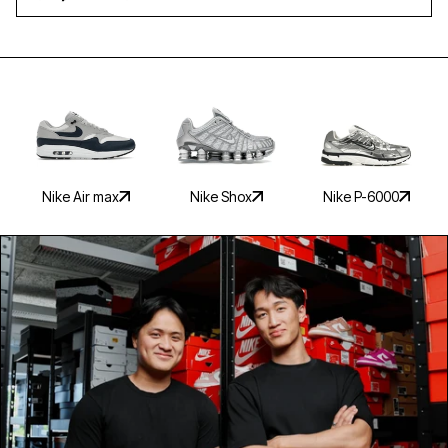
rabat
Hvilken e-mailadresse skal vi sende din rabat
til?
Email address
Nike Air max
Nike Shox
Nike P-6000
FÅ DIN RABAT
Nej tak, vil hellere betale fuld pris