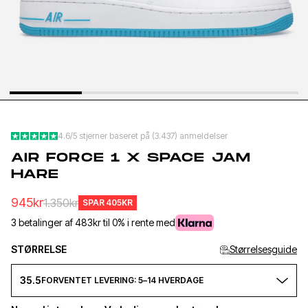
YEEZY SLIDE YS-01
NEW BA
CREAM
1906L M
SILVER
1.020kr
1.
499kr
650kr
4.6/5 stjerner baseret på (3.437) anmeldelser
AIR FORCE 1 X SPACE JAM
HARE
945kr
1.350kr
SPAR
405KR
3 betalinger af 483kr til 0% i rente med
STØRRELSE
Størrelsesguide
35.5
FORVENTET LEVERING: 5–14 HVERDAGE