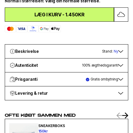
Normal i størrelsen: Vælg din normale størrelse.
LÆG I KURV
-
1.450KR
Beskrivelse
Stand:
Ny
Autenticitet
100% ægthedsgaranti
Prisgaranti
Gratis ombytning
Levering & retur
OFTE KØBT SAMMEN MED
SNEAKERBOKS
150kr