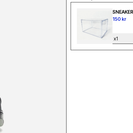
SNEAKE
150 kr
x1