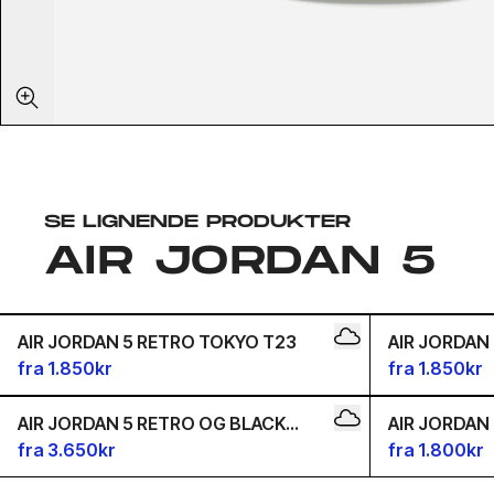
SE LIGNENDE PRODUKTER
AIR JORDAN 5
35.5
36
36.5
37.5
40
4
38
38.5
39
42.5
35.5
36
36.5
37.5
38
AIR JORDAN 5 RETRO TOKYO T23
AIR JORDAN 
38
38.5
39
42
4
fra 1.850kr
fra 1.850kr
AIR JORDAN 5 RETRO OG BLACK
AIR JORDAN
METALLIC REIMAGINED
fra 3.650kr
fra 1.800kr