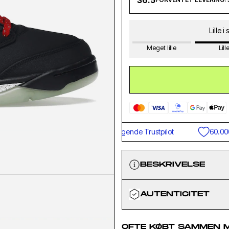
36.5
Lille i
Meget lille
Lill
Fremragende Trustpilot
60.000+ k
BESKRIVELSE
AUTENTICITET
OFTE KØBT SAMMEN 