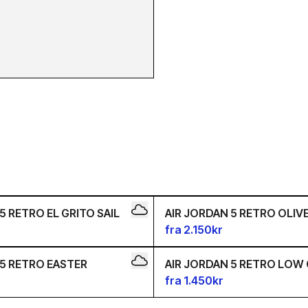
0.5
41
42
40
40.5
41
43
44
42.5
43
44
40
40.5
41
35.5
36
36.5
5 RETRO EL GRITO SAIL
AIR JORDAN 5 RETRO OLIV
2.5
43
38
38.5
39
fra 2.150kr
 5 RETRO EASTER
AIR JORDAN 5 RETRO LOW
fra 1.450kr