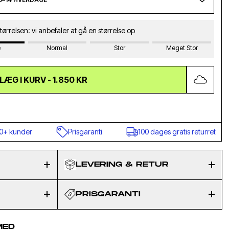
 størrelsen: vi anbefaler at gå en størrelse op
e
Normal
Stor
Meget Stor
LÆG I KURV -
1.850 KR
under
Prisgaranti
100 dages gratis returret
LEVERING & RETUR
PRISGARANTI
MED