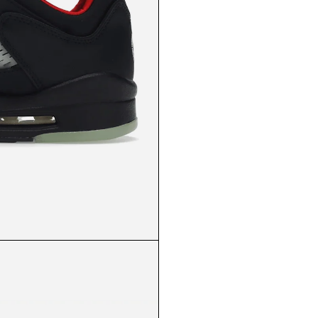
Du har fået en
Hemmelig
rabat