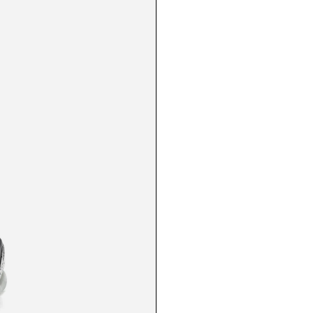
Hvilken e-mailadresse skal vi sende din rabat
til?
Email address
FÅ DIN RABAT
Nej tak, vil hellere betale fuld pris