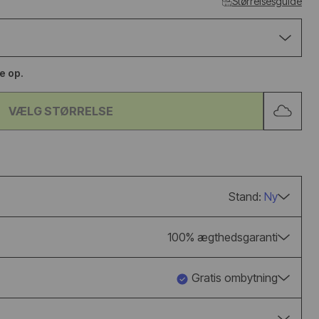
Størrelsesguide
UGG CLASSIC
ADIDAS BW A
ULTRA MINI BOOT
LUX BLACK G
CHESTNUT
se op.
fra 1.150kr
840kr
1.050kr
VÆLG STØRRELSE
Stand:
Ny
100% ægthedsgaranti
Gratis ombytning