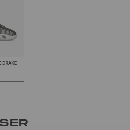
E DRAKE
LSER