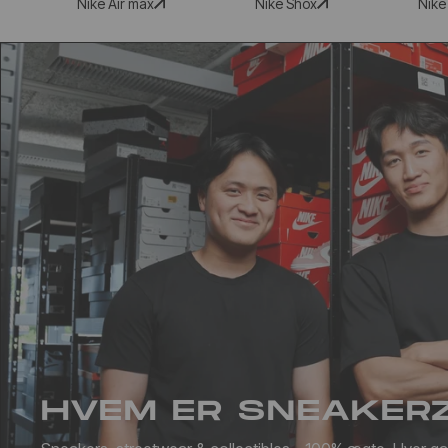
Nike Air max
Nike Shox
Nike
HVEM ER SNEAKER