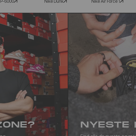
 P-6000
Nike Dunk
Nike Air Force 1
ZONE?
NYESTE 