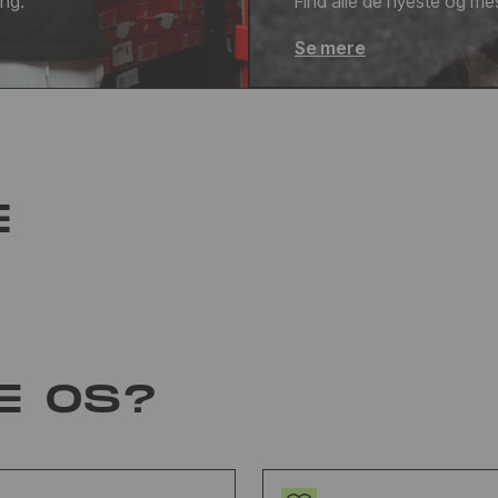
ang.
Find alle de nyeste og mes
Se mere
E
E OS?