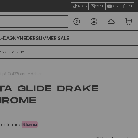
179.3k
32.5k
9.6k
3.5k
L-DAG
NYHEDER
SUMMER SALE
e NOCTA Glide
et på (3.437) anmeldelser
TA GLIDE DRAKE
HROME
i rente med