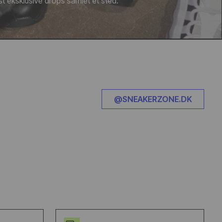
t eksklusive drops samlet ét sted.
@SNEAKERZONE.DK