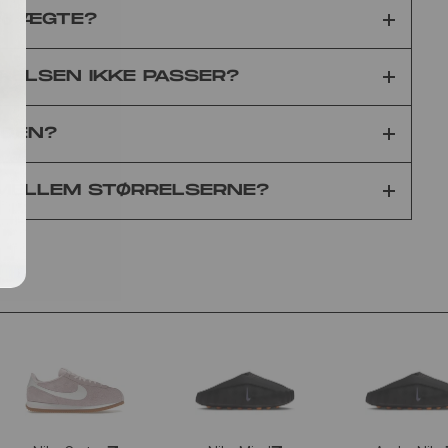
0% ÆGTE?
RELSEN IKKE PASSER?
IDEN?
 MELLEM STØRRELSERNE?