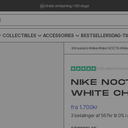
Dag-til-dag levering
COLLECTIBLES
ACCESSORIES
BESTSELLERS
DAG-TI
Sneakers
Nike
Nike NOCTA
Nik
4.6/5 stjerner baser
NIKE NOC
WHITE C
fra
1.700kr
3 betalinger af 567kr til 0% 