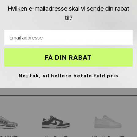
ER JERES PRODUKTER 10
Hvilken e-mailadresse skal vi sende din rabat
til?
KAN JEG BYTTE, HVIS STØR
Email address
HVOR LANG ER LEVERINGST
FÅ DIN RABAT
HVORFOR VARIERER PRISEN
Nej tak, vil hellere betale fuld pris