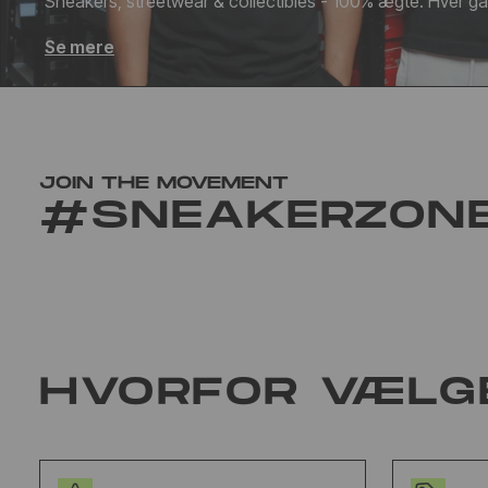
Sneakers, streetwear & collectibles - 100% ægte. Hver g
Se mere
JOIN THE MOVEMENT
#SNEAKERZON
HVORFOR VÆLG