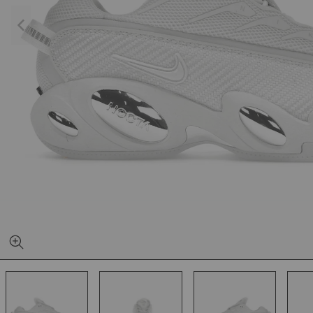
YEEZY SLIDE YS-01
NEW BA
CREAM
1906L M
SILVER
1.020kr
1.
499kr
650kr