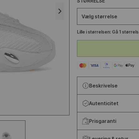
STØRRELSE
LANCE
YEEZY SLIDE YS-01
Vælg størrelse
ETALLIC
FUDGE
Lille i størrelsen: Gå 1 størrel
200kr
499kr
650kr
Beskrivelse
Autenticitet
Prisgaranti
Levering & retur