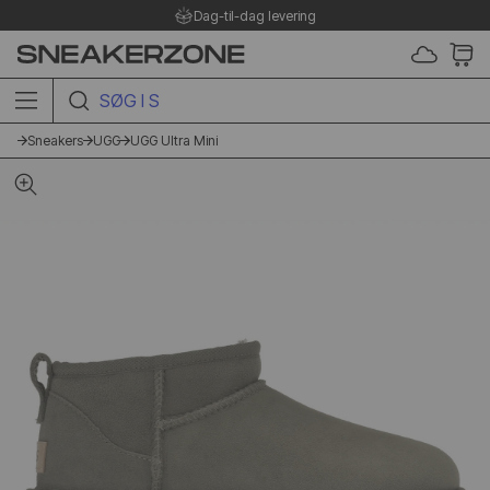
g-til-dag levering
Pris
SØG I SHOPPEN HER
Sneakers
UGG
UGG Ultra Mini