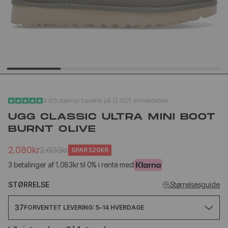
YEEZY SLIDE YS-01
NEW BA
CREAM
1906L M
SILVER
1.020kr
1.
499kr
650kr
4.6/5 stjerner baseret på (3.437) anmeldelser
UGG CLASSIC ULTRA MINI BOOT
BURNT OLIVE
2.080kr
2.600kr
SPAR
520KR
3 betalinger af 1.083kr til 0% i rente med
STØRRELSE
Størrelsesguide
37
FORVENTET LEVERING: 5–14 HVERDAGE