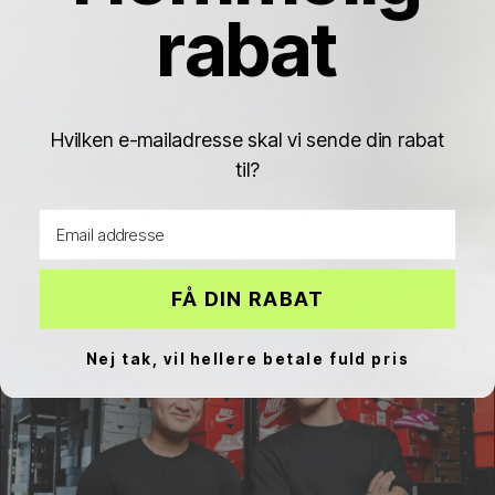
rabat
Hvilken e-mailadresse skal vi sende din rabat
til?
UGG Tasman
UGG Ultra Mini
UGG Classic Mini II
Email address
Boot
FÅ DIN RABAT
Nej tak, vil hellere betale fuld pris