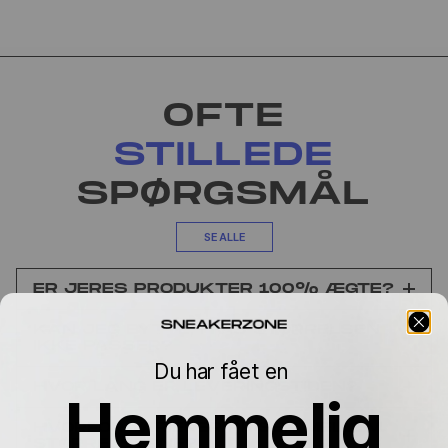
OFTE
STILLEDE
SPØRGSMÅL
SE ALLE
ER JERES PRODUKTER 100% ÆGTE?
KAN JEG BYTTE, HVIS STØRRELSEN
IKKE PASSER?
Du har fået en
HVOR LANG ER LEVERINGSTIDEN?
Hemmelig
HVORFOR VARIERER PRISEN MELLEM
STØRRELSERNE?