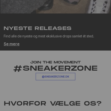
NYESTE RELEASES
Find alle de nyeste og mest eksklusive drops samlet ét sted.
Se mere
JOIN THE MOVEMENT
#SNEAKERZONE
@SNEAKERZONE.DK
HVORFOR VÆLGE OS?