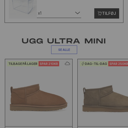
x1
TILFØJ
UGG ULTRA MINI
SE ALLE
TILBAGE PÅ LAGER
SPAR 210KR
DAG-TIL-DAG
SPAR 250K