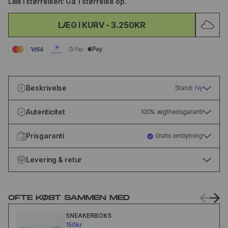
Lille i størrelsen: Gå 1 størrelse op.
LÆG I KURV
-
3.250KR
Beskrivelse
Stand:
Ny
Autenticitet
100% ægthedsgaranti
Prisgaranti
Gratis ombytning
Levering & retur
OFTE KØBT SAMMEN MED
SNEAKERBOKS
150kr