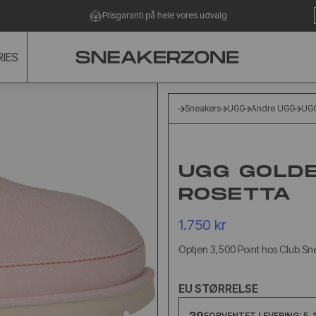
Gratis ombytning i 100 dage
IES
Sneakers
UGG
Andre UGG
UGG
UGG GOLDE
ROSETTA
1.750 kr
Optjen 3,500 Point hos Club S
EU STØRRELSE
FORVENTET LEVERING: 5–