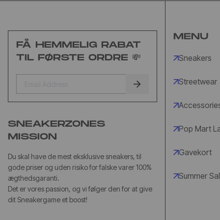
MENU
FÅ HEMMELIG RABAT
TIL FØRSTE ORDRE 💸
Sneakers
Streetwear
Accessorie
SNEAKERZONES
Pop Mart L
MISSION
Gavekort
Du skal have de mest eksklusive sneakers, til
gode priser og uden risiko for falske varer 100%
Summer Sa
ægthedsgaranti.
Det er vores passion, og vi følger den for at give
dit Sneakergame et boost!