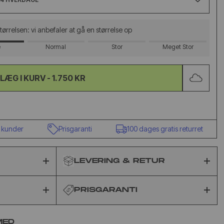
 størrelsen: vi anbefaler at gå en størrelse op
e
Normal
Stor
Meget Stor
LÆG I KURV -
1.750 KR
der
Prisgaranti
100 dages gratis returret
LEVERING & RETUR
PRISGARANTI
MED