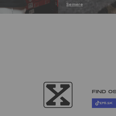
Se mere
FIND O
176.1K