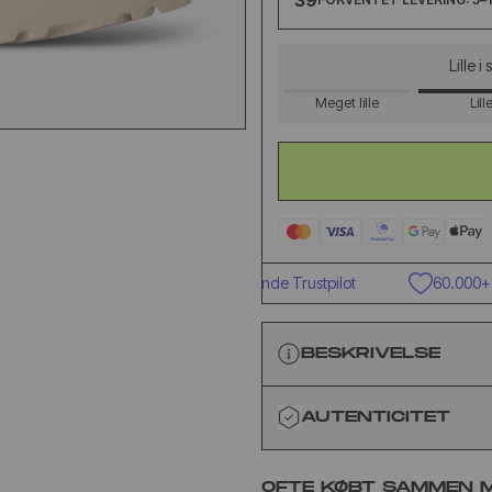
39
Lille i
Meget lille
Lill
Fremragende Trustpilot
60.000+ kun
BESKRIVELSE
AUTENTICITET
OFTE KØBT SAMMEN 