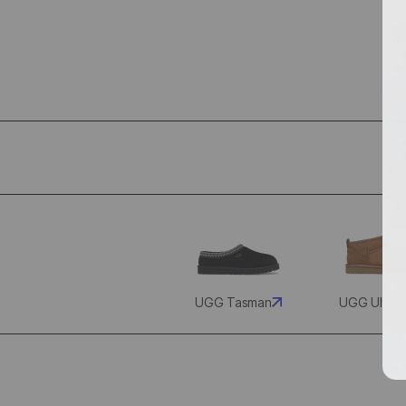
UGG Tasman
UGG Ultra 