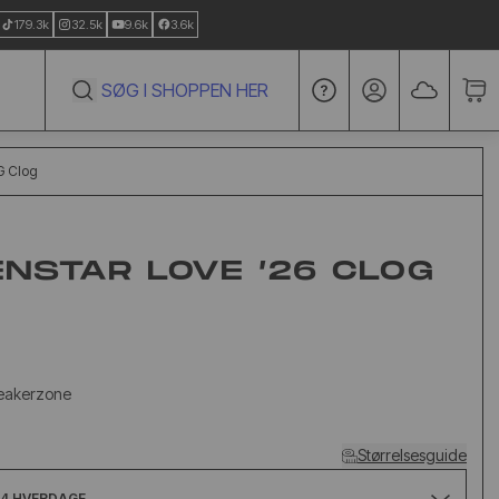
179.3k
32.5k
9.6k
3.6k
Go to account pa
 Clog
NSTAR LOVE ’26 CLOG
neakerzone
Størrelsesguide
14 HVERDAGE