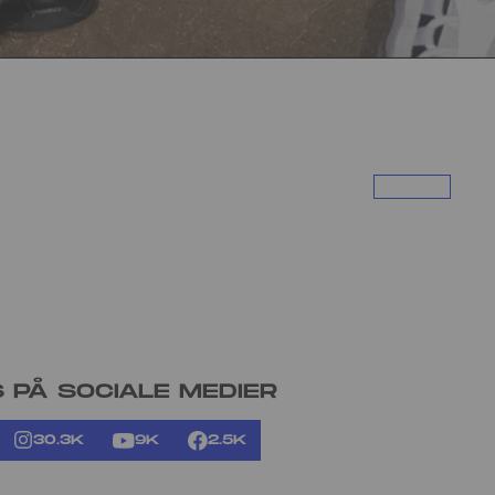
S PÅ SOCIALE MEDIER
30.3K
9K
2.5K