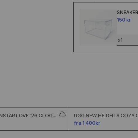
SNEAKE
150 kr
x1
6.5
37
37.5
36
37
38
8.5
39
40
41
STAR LOVE ’26 CLOG
UGG NEW HEIGHTS COZY 
CHESTNUT
fra 1.400kr