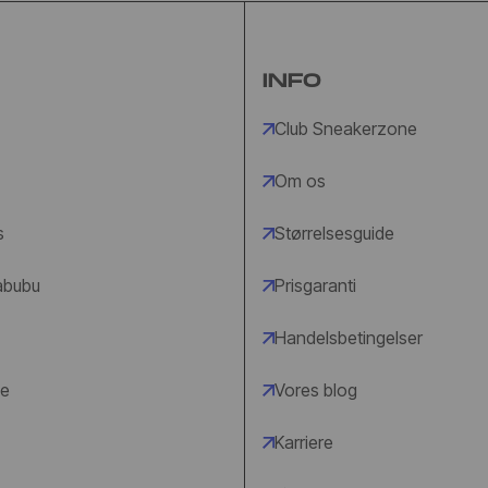
INFO
Club Sneakerzone
Om os
s
Størrelsesguide
abubu
Prisgaranti
Handelsbetingelser
le
Vores blog
Karriere