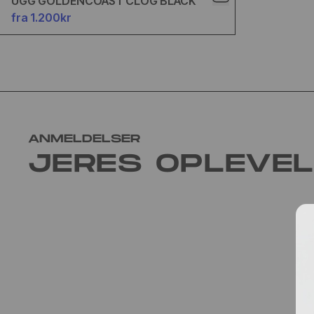
UGG GOLDENCOAST CLOG BLACK
fra 1.200kr
ANMELDELSER
JERES OPLEVE