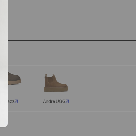
Γ
g Tazz
Andre UGG