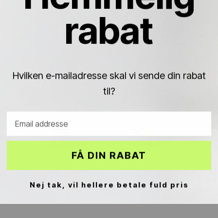
rabat
Hvilken e-mailadresse skal vi sende din rabat
til?
Email address
FÅ DIN RABAT
Mini
UGG Classic Mini II Boot
UGG Lowmel
Ug
Nej tak, vil hellere betale fuld pris