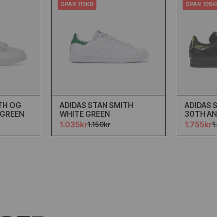
SPAR 115KR
SPAR 195K
TH OG
ADIDAS STAN SMITH
ADIDAS 
 GREEN
WHITE GREEN
30TH AN
BLACK
1.035kr
1.755kr
1.150kr
1