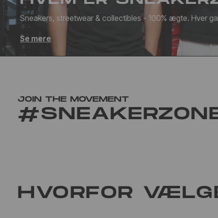
Sneakers, streetwear & collectibles - 100% ægte. Hver g
Se mere
JOIN THE MOVEMENT
#SNEAKERZON
HVORFOR VÆLG