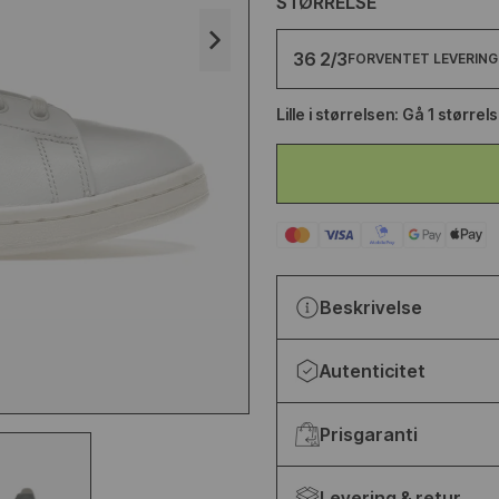
STØRRELSE
LANCE
YEEZY SLIDE YS-01
36 2/3
FORVENTET LEVERING:
ETALLIC
FUDGE
Lille i størrelsen: Gå 1 størrel
200kr
499kr
650kr
Beskrivelse
Autenticitet
Prisgaranti
Levering & retur