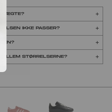
0% ÆGTE?
RELSEN IKKE PASSER?
IDEN?
 MELLEM STØRRELSERNE?