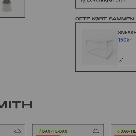
OFTE KØBT SAMMEN
SNEAK
150kr
x1
MITH
DAG-TIL-DAG
DAG-TI