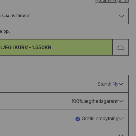
Størrelsesguide
UGG CLASSIC
ADIDAS BW A
 5–14 HVERDAGE
ULTRA MINI BOOT
LUX BLACK G
CHESTNUT
se op.
fra 1.150kr
840kr
1.050kr
LÆG I KURV
-
1.550KR
Stand:
Ny
100% ægthedsgaranti
Gratis ombytning