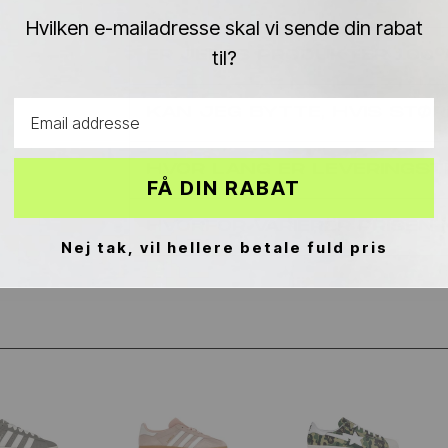
Hvilken e-mailadresse skal vi sende din rabat
til?
ER JERES PRODUKTER 10
Email address
KAN JEG BYTTE, HVIS STØR
HVOR LANG ER LEVERINGST
FÅ DIN RABAT
HVORFOR VARIERER PRISEN
Nej tak, vil hellere betale fuld pris