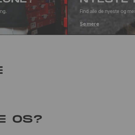
ang.
Find alle de nyeste og mes
Se mere
E
E OS?