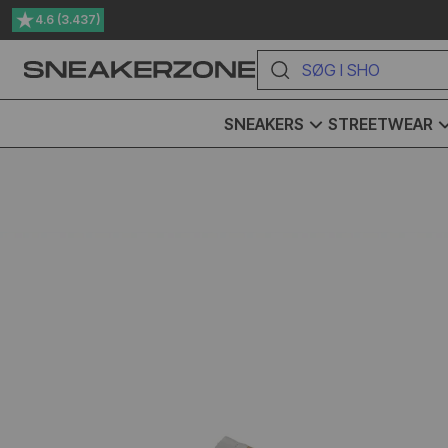
4.6 (3.437)
Dag-til-dag levering
SØG I SHOPPEN HER
SNEAKERS
STREETWEAR