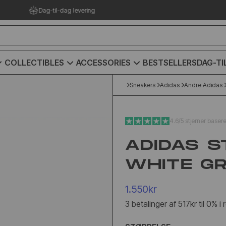
Prisgaranti på hele vores udvalg
COLLECTIBLES
ACCESSORIES
BESTSELLERS
DAG-TI
Sneakers
Adidas
Andre Adidas
4.6/5 stjerner baser
ADIDAS S
WHITE G
1.550kr
3 betalinger af 517kr til 0% i