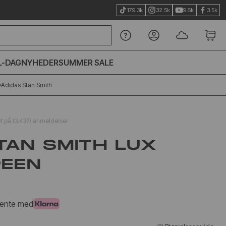
179.3k
32.5k
9.6k
3.5k
L-DAG
NYHEDER
SUMMER SALE
Adidas Stan Smith
et på (3.437) anmeldelser
TAN SMITH LUX
REEN
 rente med