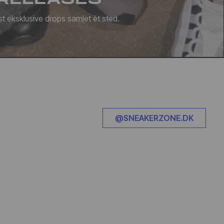
t eksklusive drops samlet ét sted.
@SNEAKERZONE.DK