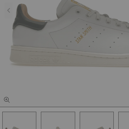
YEEZY SLIDE YS-01
NEW BA
CREAM
1906L M
SILVER
1.020kr
1.
499kr
650kr