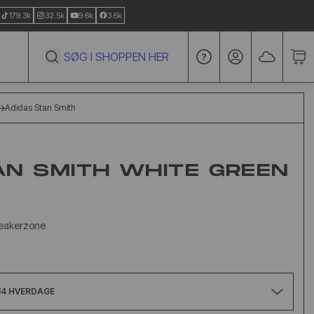
179.3k
32.5k
9.6k
3.6k
Go to account pa
Adidas Stan Smith
AN SMITH WHITE GREEN
neakerzone
14 HVERDAGE