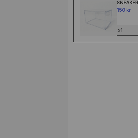
SNEAKE
150 kr
x1