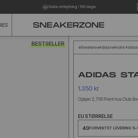
Gratis ombytning i 100 dage
IES
BESTSELLER
Sneakers
Adidas
Andre Adidas
ADIDAS ST
1.350 kr
Optjen 2,700 Point hos Club S
EU STØRRELSE
40
FORVENTET LEVERING: 5–