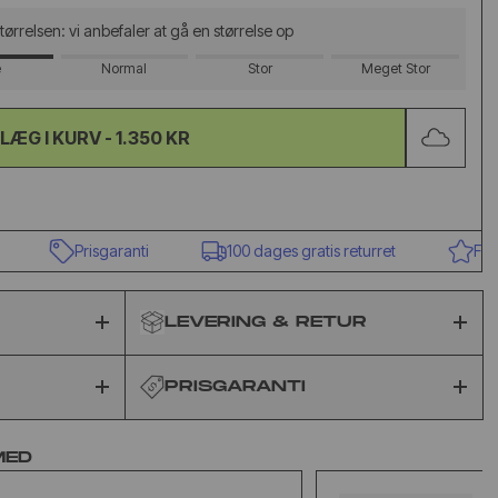
 størrelsen: vi anbefaler at gå en størrelse op
e
Normal
Stor
Meget Stor
LÆG I KURV -
1.350 KR
Prisgaranti
100 dages gratis returret
Fremrag
LEVERING & RETUR
PRISGARANTI
MED