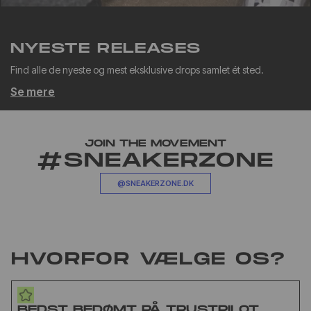
NYESTE RELEASES
Find alle de nyeste og mest eksklusive drops samlet ét sted.
Se mere
JOIN THE MOVEMENT
#SNEAKERZONE
@SNEAKERZONE.DK
HVORFOR VÆLGE OS?
BEDST BEDØMT PÅ TRUSTPILOT