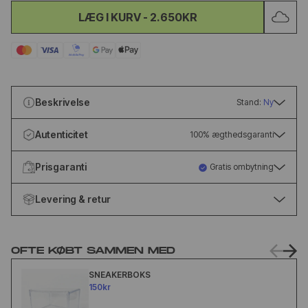
LÆG I KURV
-
2.650KR
Beskrivelse
Stand:
Ny
Autenticitet
100% ægthedsgaranti
Prisgaranti
Gratis ombytning
Levering & retur
OFTE KØBT SAMMEN MED
SNEAKERBOKS
150kr