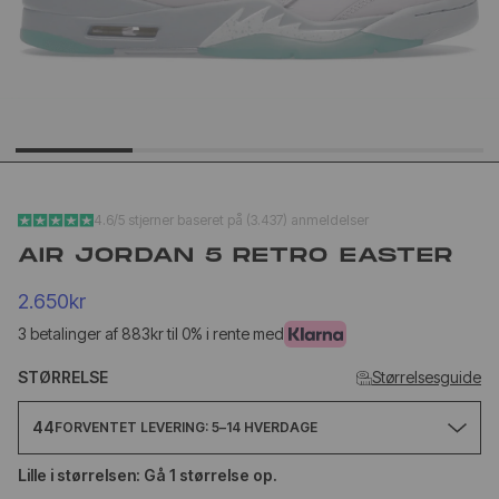
YEEZY SLIDE YS-01
NEW BA
CREAM
1906L M
SILVER
1.020kr
1.
499kr
650kr
4.6/5 stjerner baseret på (3.437) anmeldelser
AIR JORDAN 5 RETRO EASTER
2.650kr
3 betalinger af 883kr til 0% i rente med
STØRRELSE
Størrelsesguide
44
FORVENTET LEVERING: 5–14 HVERDAGE
Lille i størrelsen: Gå 1 størrelse op.