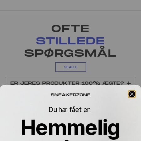
OFTE
STILLEDE
SPØRGSMÅL
SE ALLE
ER JERES PRODUKTER 100% ÆGTE?
KAN JEG BYTTE, HVIS STØRRELSEN
IKKE PASSER?
Du har fået en
HVOR LANG ER LEVERINGSTIDEN?
Hemmelig
HVORFOR VARIERER PRISEN MELLEM
STØRRELSERNE?