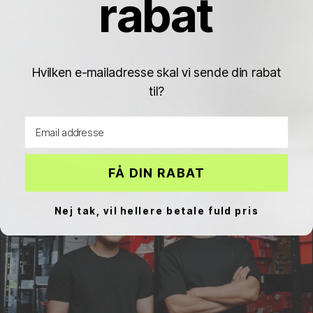
rabat
Hvilken e-mailadresse skal vi sende din rabat
til?
Air Jordan 1
Air Jordan 2
Air Jordan 3
Email address
FÅ DIN RABAT
Nej tak, vil hellere betale fuld pris