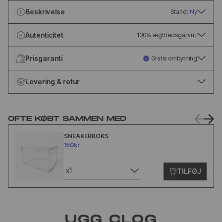
Beskrivelse
Stand:
Ny
Autenticitet
100% ægthedsgaranti
Prisgaranti
Gratis ombytning
Levering & retur
OFTE KØBT SAMMEN MED
SNEAKERBOKS
150kr
x1
TILFØJ
UGG CLOG