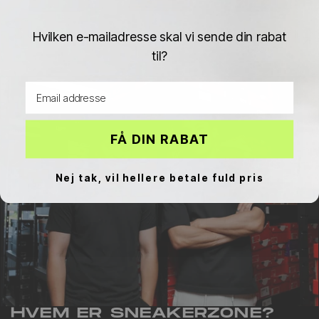
UGG Tasman
UGG Ultra Mini
UGG Classic Mini II
Hvilken e-mailadresse skal vi sende din rabat
Boot
til?
Email address
FÅ DIN RABAT
Nej tak, vil hellere betale fuld pris
HVEM ER SNEAKERZONE?