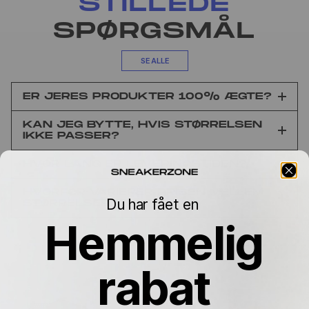
STILLEDE
SPØRGSMÅL
SE ALLE
ER JERES PRODUKTER 100% ÆGTE?
KAN JEG BYTTE, HVIS STØRRELSEN
IKKE PASSER?
HVOR LANG ER LEVERINGSTIDEN?
HVORFOR VARIERER PRISEN MELLEM
Du har fået en
STØRRELSERNE?
Hemmelig
rabat