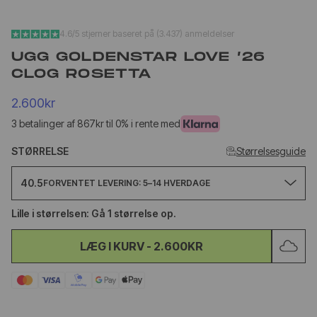
YEEZY SLIDE YS-01
NEW BA
4.6/5 stjerner baseret på (3.437) anmeldelser
CREAM
1906L M
SILVER
UGG GOLDENSTAR LOVE ’26
CLOG ROSETTA
1.020kr
1.
499kr
650kr
2.600kr
3 betalinger af 867kr til 0% i rente med
STØRRELSE
Størrelsesguide
40.5
FORVENTET LEVERING: 5–14 HVERDAGE
Lille i størrelsen: Gå 1 størrelse op.
LÆG I KURV
-
2.600KR