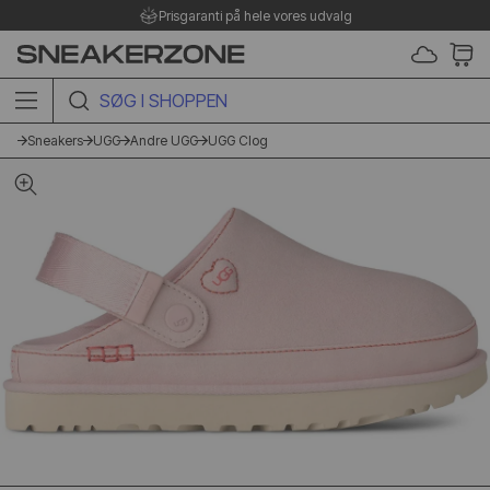
Prisgaranti på hele vores udvalg
SØG I SHOPPEN HER
Sneakers
UGG
Andre UGG
UGG Clog