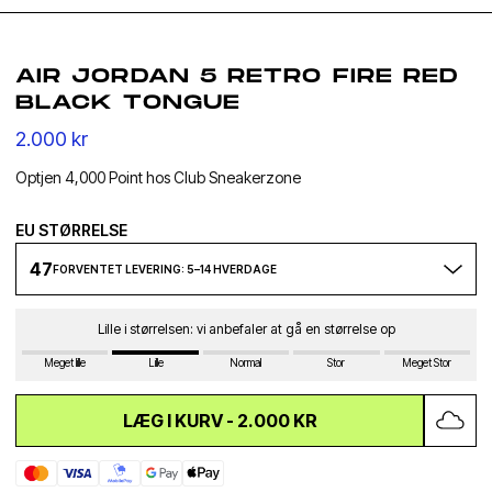
AIR JORDAN 5 RETRO FIRE RED
BLACK TONGUE
2.000 kr
Optjen 4,000 Point hos Club Sneakerzone
EU STØRRELSE
47
FORVENTET LEVERING: 5–14 HVERDAGE
Lille i størrelsen: vi anbefaler at gå en størrelse op
Meget lille
Lille
Normal
Stor
Meget Stor
LÆG I KURV -
2.000 KR