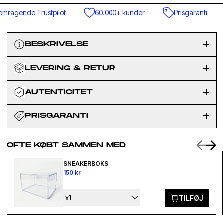
mragende Trustpilot
60.000+ kunder
Prisgaranti
BESKRIVELSE
LEVERING & RETUR
AUTENTICITET
PRISGARANTI
OFTE KØBT SAMMEN MED
SNEAKERBOKS
150 kr
x1
TILFØJ