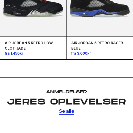
rabat
Hvilken e-mailadresse skal vi sende din rabat
til?
AIR JORDAN 5 RETRO LOW
AIR JORDAN 5 RETRO RACER
CLOT JADE
BLUE
Email address
fra 1.450kr
fra 3.000kr
FÅ DIN RABAT
Nej tak, vil hellere betale fuld pris
ANMELDELSER
JERES OPLEVELSER
Se alle