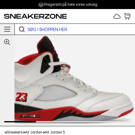
Prisgaranti på hele vores udvalg
 TO CONTENT
Sneakers
Air Jordan
Air Jordan 5