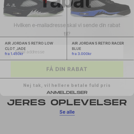
Hvilken e-mailadresse skal vi sende din rabat
til?
Email address
AIR JORDAN 5 RETRO LOW
AIR JORDAN 5 RETRO RACER
CLOT JADE
BLUE
fra 1.450kr
fra 3.000kr
FÅ DIN RABAT
Nej tak, vil hellere betale fuld pris
ANMELDELSER
JERES OPLEVELSER
Se alle