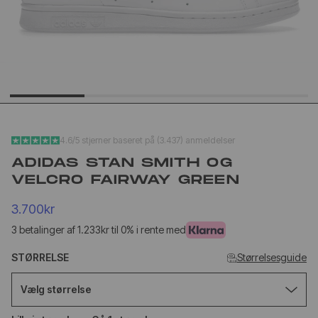
YEEZY SLIDE YS-01
NEW BA
CREAM
1906L M
SILVER
1.020kr
1.
499kr
650kr
4.6/5 stjerner baseret på (3.437) anmeldelser
ADIDAS STAN SMITH OG
VELCRO FAIRWAY GREEN
3.700kr
3 betalinger af 1.233kr til 0% i rente med
STØRRELSE
Størrelsesguide
Vælg størrelse