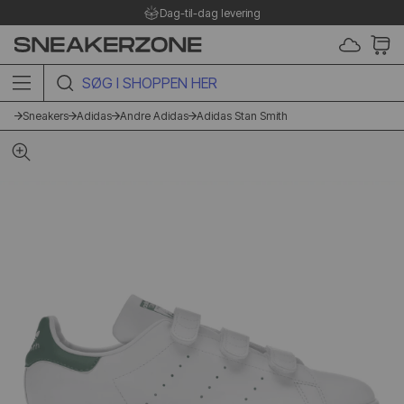
Dag-til-dag levering
P
SØG I SHOPPEN HER
Sneakers
Adidas
Andre Adidas
Adidas Stan Smith