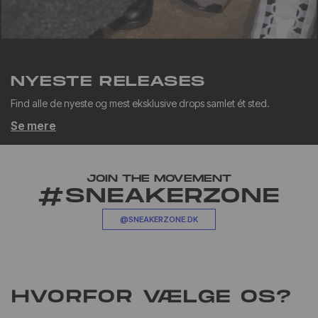
NYESTE RELEASES
Find alle de nyeste og mest eksklusive drops samlet ét sted.
Se mere
JOIN THE MOVEMENT
#SNEAKERZONE
@SNEAKERZONE.DK
HVORFOR VÆLGE OS?