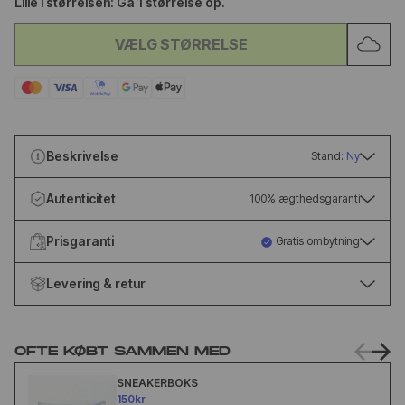
Lille i størrelsen: Gå 1 størrelse op.
VÆLG STØRRELSE
Beskrivelse
Stand:
Ny
Autenticitet
100% ægthedsgaranti
Prisgaranti
Gratis ombytning
Levering & retur
OFTE KØBT SAMMEN MED
SNEAKERBOKS
150kr