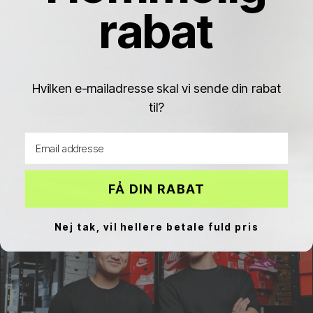
rabat
Hvilken e-mailadresse skal vi sende din rabat
til?
Adidas Handball
Adidas Samba
Adidas Campus
Email address
Spezial
FÅ DIN RABAT
Nej tak, vil hellere betale fuld pris