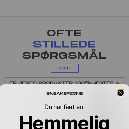
OFTE
STILLEDE
SPØRGSMÅL
SE ALLE
ER JERES PRODUKTER 100% ÆGTE?
KAN JEG BYTTE, HVIS STØRRELSEN
IKKE PASSER?
Du har fået en
HVOR LANG ER LEVERINGSTIDEN?
Hemmelig
HVORFOR VARIERER PRISEN MELLEM
STØRRELSERNE?