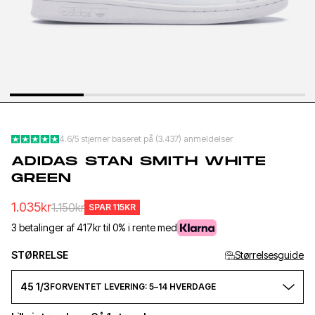
YEEZY SLIDE YS-01
NEW BA
CREAM
1906L M
SILVER
1.020kr
1.
499kr
650kr
4.6/5 stjerner baseret på (3.437) anmeldelser
ADIDAS STAN SMITH WHITE
GREEN
1.035kr
1.150kr
SPAR
115KR
3 betalinger af 417kr til 0% i rente med
STØRRELSE
Størrelsesguide
45 1/3
FORVENTET LEVERING: 5–14 HVERDAGE