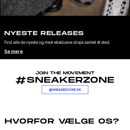
NYESTE RELEASES
Find alle de nyeste og mest eksklusive drops samlet ét sted.
Se mere
JOIN THE MOVEMENT
#SNEAKERZONE
@SNEAKERZONE.DK
HVORFOR VÆLGE OS?