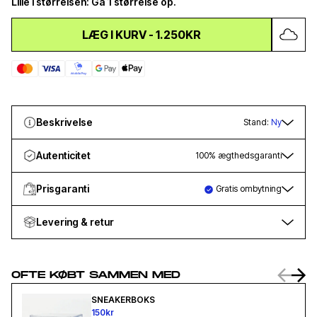
Lille i størrelsen: Gå 1 størrelse op.
LÆG I KURV
-
1.250KR
Beskrivelse
Stand:
Ny
Autenticitet
100% ægthedsgaranti
Prisgaranti
Gratis ombytning
Levering & retur
OFTE KØBT SAMMEN MED
SNEAKERBOKS
150kr