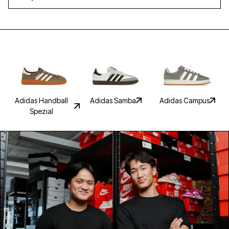
Hemmelig
rabat
Hvilken e-mailadresse skal vi sende din rabat
Adidas Handball
Adidas Samba
Adidas Campus
til?
Spezial
Email address
FÅ DIN RABAT
Nej tak, vil hellere betale fuld pris