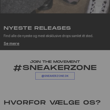
NYESTE RELEASES
Find alle de nyeste og mest eksklusive drops samlet ét sted.
Se mere
JOIN THE MOVEMENT
#SNEAKERZONE
@SNEAKERZONE.DK
HVORFOR VÆLGE OS?