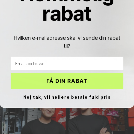
rabat
Hvilken e-mailadresse skal vi sende din rabat
til?
Adidas Handball
Adidas Samba
Adidas Campus
Email address
Spezial
FÅ DIN RABAT
Nej tak, vil hellere betale fuld pris