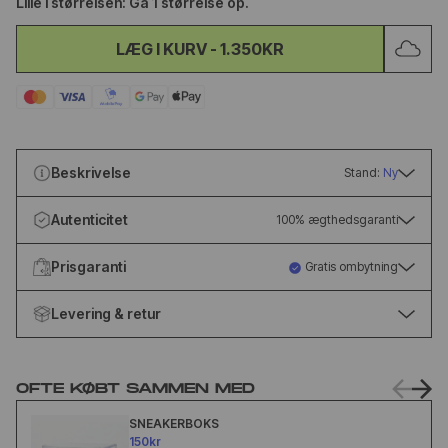
Lille i størrelsen: Gå 1 størrelse op.
LÆG I KURV
-
1.350KR
Beskrivelse
Stand:
Ny
Autenticitet
100% ægthedsgaranti
Prisgaranti
Gratis ombytning
Levering & retur
OFTE KØBT SAMMEN MED
SNEAKERBOKS
150kr