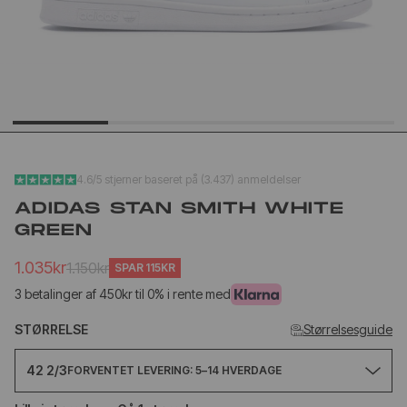
YEEZY SLIDE YS-01
NEW BA
CREAM
1906L M
SILVER
1.020kr
1.
499kr
650kr
4.6/5 stjerner baseret på (3.437) anmeldelser
ADIDAS STAN SMITH WHITE
GREEN
1.035kr
1.150kr
SPAR
115KR
3 betalinger af 450kr til 0% i rente med
STØRRELSE
Størrelsesguide
42 2/3
FORVENTET LEVERING: 5–14 HVERDAGE