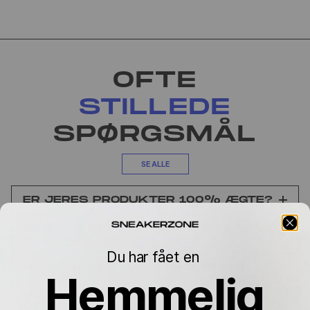
OFTE
STILLEDE
SPØRGSMÅL
SE ALLE
ER JERES PRODUKTER 100% ÆGTE?
KAN JEG BYTTE, HVIS STØRRELSEN
IKKE PASSER?
Du har fået en
HVOR LANG ER LEVERINGSTIDEN?
Hemmelig
HVORFOR VARIERER PRISEN MELLEM
STØRRELSERNE?