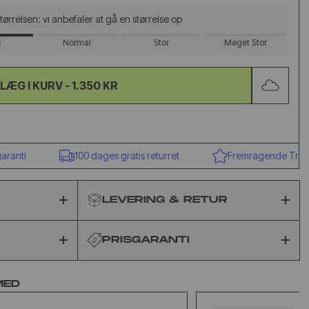
 størrelsen: vi anbefaler at gå en størrelse op
e
Normal
Stor
Meget Stor
LÆG I KURV -
1.350 KR
ti
100 dages gratis returret
Fremragende Trustpilo
LEVERING & RETUR
PRISGARANTI
MED