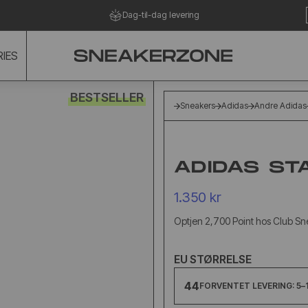
Dag-til-dag levering
IES
BESTSELLER
Sneakers
Adidas
Andre Adidas
ADIDAS ST
1.350 kr
Optjen 2,700 Point hos Club S
EU STØRRELSE
44
FORVENTET LEVERING: 5–