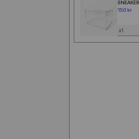
SNEAKE
150 kr
x1