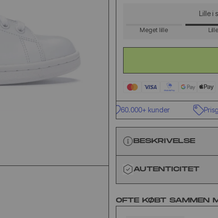
Lille i
Meget lille
Lill
Fremragende Trustpilot
60.000+ kunder
Prisgaran
BESKRIVELSE
AUTENTICITET
OFTE KØBT SAMMEN 