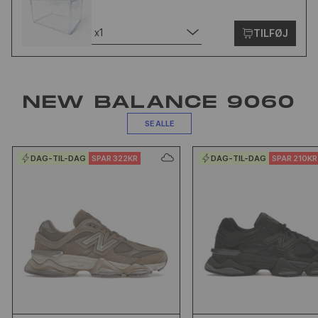
x1
TILFØJ
NEW BALANCE 9060
SE ALLE
DAG-TIL-DAG
SPAR 322KR
DAG-TIL-DAG
SPAR 210KR