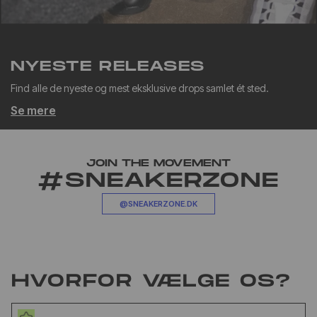
NYESTE RELEASES
Find alle de nyeste og mest eksklusive drops samlet ét sted.
Se mere
JOIN THE MOVEMENT
#SNEAKERZONE
@SNEAKERZONE.DK
HVORFOR VÆLGE OS?