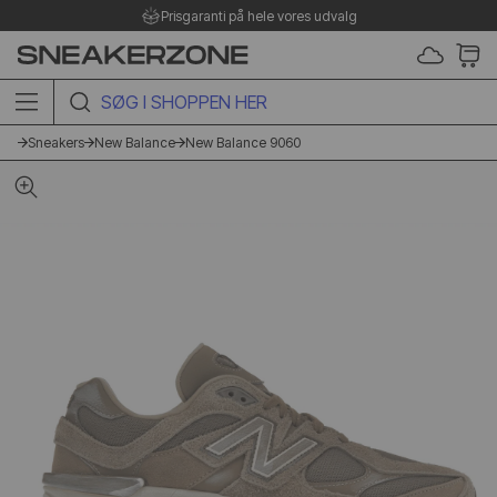
Prisgaranti på hele vores udvalg
SØG I SHOPPEN HER
Sneakers
New Balance
New Balance 9060