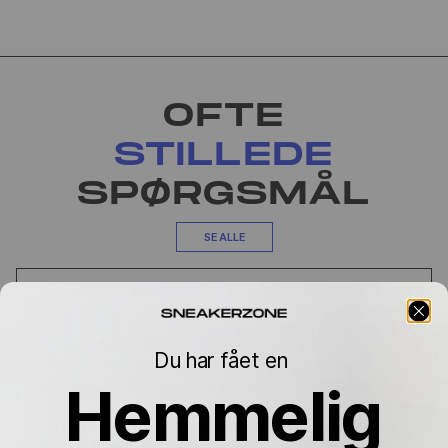
OFTE
STILLEDE
SPØRGSMÅL
SE ALLE
ER JERES PRODUKTER 100% ÆGTE?
KAN JEG BYTTE, HVIS STØRRELSEN
IKKE PASSER?
Du har fået en
Hemmelig
HVOR LANG ER LEVERINGSTIDEN?
HVORFOR VARIERER PRISEN MELLEM
STØRRELSERNE?