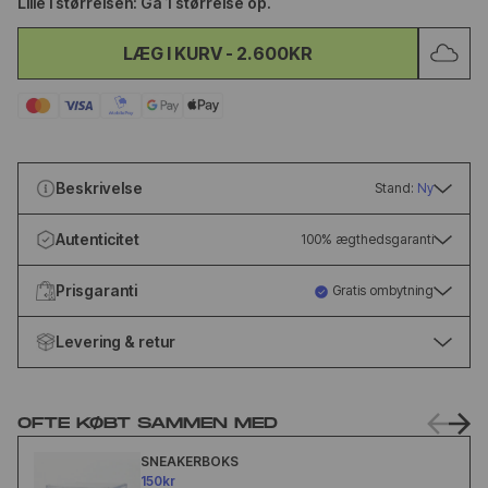
Lille i størrelsen: Gå 1 størrelse op.
LÆG I KURV
-
2.600KR
Beskrivelse
Stand:
Ny
Autenticitet
100% ægthedsgaranti
Prisgaranti
Gratis ombytning
Levering & retur
OFTE KØBT SAMMEN MED
SNEAKERBOKS
150kr