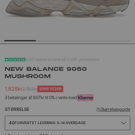
YEEZY SLIDE YS-01
YEEZY SL
CREAM
FUDGE
499kr
650kr
499kr
650
4.6/5 stjerner baseret på (3.437) anmeldelser
NEW BALANCE 9060
MUSHROOM
1.828kr
2.150kr
SPAR
322KR
3 betalinger af 867kr til 0% i rente med
STØRRELSE
Størrelsesguide
40
FORVENTET LEVERING: 5–14 HVERDAGE