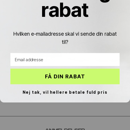
Γ
rabat
DAG-TIL-DAG
SPAR 247KR
DAG-TIL-DAG
SPAR 225KR
Hvilken e-mailadresse skal vi sende din rabat
til?
Email address
FÅ DIN RABAT
NEW BALANCE 9060 MAGNET
NEW BALANCE 9060 SEA SALT
Nej tak, vil hellere betale fuld pris
fra 1.403kr
1.650kr
fra 1.275kr
1.500kr