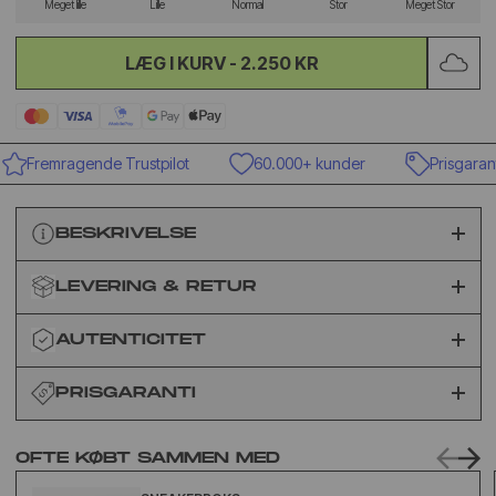
Meget lille
Lille
Normal
Stor
Meget Stor
LÆG I KURV -
2.250 KR
Fremragende Trustpilot
60.000+ kunder
Prisgaranti
BESKRIVELSE
LEVERING & RETUR
AUTENTICITET
PRISGARANTI
OFTE KØBT SAMMEN MED