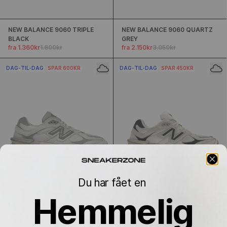
NEW BALANCE 9060 TRIPLE
NEW BALANCE 9060 QUARTZ
BLACK
GREY
fra 1.360kr
1.600kr
fra 2.150kr
3.050kr
DAG-TIL-DAG
SPAR 600KR
DAG-TIL-DAG
SPAR 450KR
Du har fået en
Hemmelig
NEW BALANCE 9060 SEA SALT
NEW BALANCE 9060 WHITE
WHITE
NAVY
fra 1.200kr
1.800kr
fra 1.400kr
1.850kr