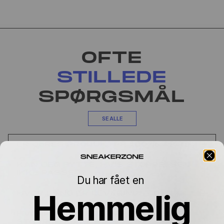
OFTE
STILLEDE
SPØRGSMÅL
SE ALLE
ER JERES PRODUKTER 100% ÆGTE?
KAN JEG BYTTE, HVIS STØRRELSEN
IKKE PASSER?
Du har fået en
Hemmelig
HVOR LANG ER LEVERINGSTIDEN?
HVORFOR VARIERER PRISEN MELLEM
STØRRELSERNE?