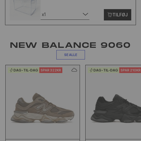
x1
TILFØJ
NEW BALANCE 9060
SE ALLE
DAG-TIL-DAG
SPAR 322KR
DAG-TIL-DAG
SPAR 210KR