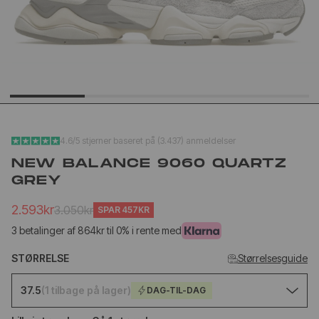
YEEZY SLIDE YS-01
NEW BA
CREAM
1906L M
SILVER
1.020kr
1.
499kr
650kr
4.6/5 stjerner baseret på (3.437) anmeldelser
NEW BALANCE 9060 QUARTZ
GREY
2.593kr
3.050kr
SPAR
457KR
3 betalinger af 864kr til 0% i rente med
STØRRELSE
Størrelsesguide
37.5
(1 tilbage på lager)
DAG-TIL-DAG