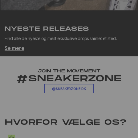
NYESTE RELEASES
Find alle de nyeste og mest eksklusive drops samlet ét sted.
Se mere
JOIN THE MOVEMENT
#SNEAKERZONE
@SNEAKERZONE.DK
HVORFOR VÆLGE OS?