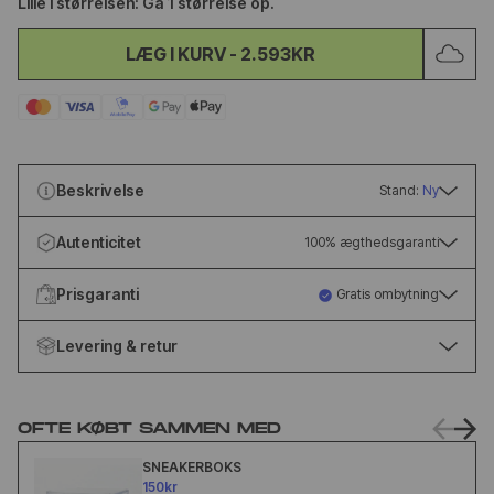
Lille i størrelsen: Gå 1 størrelse op.
LÆG I KURV
-
2.593KR
Beskrivelse
Stand:
Ny
Autenticitet
100% ægthedsgaranti
Prisgaranti
Gratis ombytning
Levering & retur
OFTE KØBT SAMMEN MED
SNEAKERBOKS
150kr