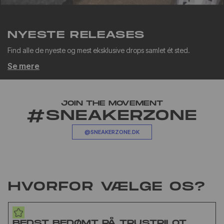
NYESTE RELEASES
Find alle de nyeste og mest eksklusive drops samlet ét sted.
Se mere
JOIN THE MOVEMENT
#SNEAKERZONE
@SNEAKERZONE.DK
HVORFOR VÆLGE OS?
BEDST BEDØMT PÅ TRUSTPILOT