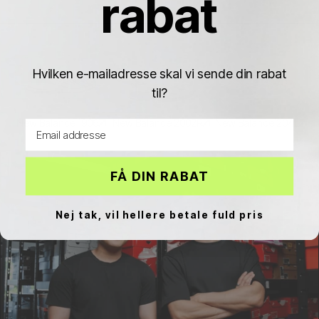
rabat
Hvilken e-mailadresse skal vi sende din rabat
til?
New Balance 1906
New Balance 2002R
New Balance 204L
Email address
FÅ DIN RABAT
Nej tak, vil hellere betale fuld pris