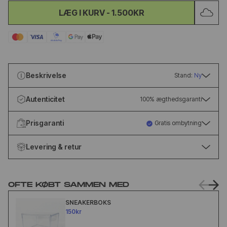
LÆG I KURV
-
1.500KR
Beskrivelse
Stand:
Ny
Autenticitet
100% ægthedsgaranti
Prisgaranti
Gratis ombytning
Levering & retur
OFTE KØBT SAMMEN MED
SNEAKERBOKS
150kr