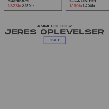
MUSHROOM
BLACK LEATHER
1.828kr
1.190kr
2.150kr
1.400kr
ANMELDELSER
JERES OPLEVELSER
SE ALLE