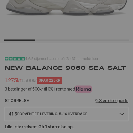
YEEZY SLIDE YS-01
NEW BA
CREAM
1906L M
SILVER
1.020kr
1.
499kr
650kr
4.6/5 stjerner baseret på (3.437) anmeldelser
NEW BALANCE 9060 SEA SALT
1.275kr
1.500kr
SPAR
225KR
3 betalinger af 500kr til 0% i rente med
STØRRELSE
Størrelsesguide
41.5
FORVENTET LEVERING: 5–14 HVERDAGE
Lille i størrelsen: Gå 1 størrelse op.