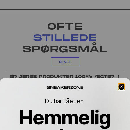
OFTE
STILLEDE
SPØRGSMÅL
SE ALLE
ER JERES PRODUKTER 100% ÆGTE?
KAN JEG BYTTE, HVIS STØRRELSEN
IKKE PASSER?
Du har fået en
HVOR LANG ER LEVERINGSTIDEN?
Hemmelig
HVORFOR VARIERER PRISEN MELLEM
STØRRELSERNE?