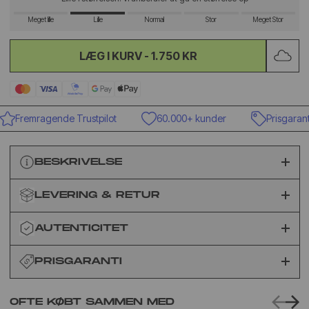
Meget lille
Lille
Normal
Stor
Meget Stor
LÆG I KURV -
1.750 KR
Fremragende Trustpilot
60.000+ kunder
Prisgaranti
BESKRIVELSE
LEVERING & RETUR
AUTENTICITET
PRISGARANTI
OFTE KØBT SAMMEN MED