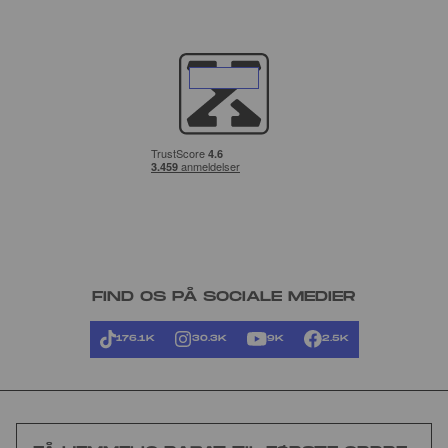
FIND OS PÅ SOCIALE MEDIER
176.1K
30.3K
9K
2.5K