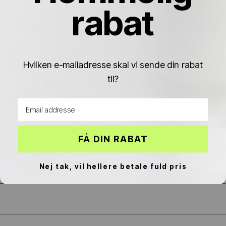
Γ
rabat
fra 1.200kr
1.800kr
fra 1.400kr
1.850kr
DAG-TIL-DAG
SPAR 247KR
DAG-TIL-DAG
SPAR 225KR
Hvilken e-mailadresse skal vi sende din rabat
til?
Email address
FÅ DIN RABAT
NEW BALANCE 9060 MAGNET
NEW BALANCE 9060 SEA SALT
Nej tak, vil hellere betale fuld pris
fra 1.403kr
1.650kr
fra 1.275kr
1.500kr