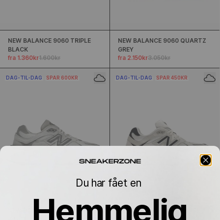
NEW BALANCE 9060 TRIPLE
NEW BALANCE 9060 QUARTZ
BLACK
GREY
fra 1.360kr
1.600kr
fra 2.150kr
3.050kr
DAG-TIL-DAG
SPAR 600KR
DAG-TIL-DAG
SPAR 450KR
Du har fået en
Hemmelig
NEW BALANCE 9060 SEA SALT
NEW BALANCE 9060 WHITE
WHITE
NAVY