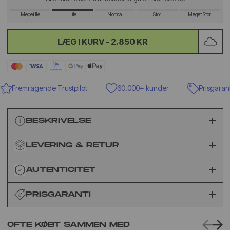
Meget lille
Lille
Normal
Stor
Meget Stor
LÆG I KURV -
2.850 KR
Fremragende Trustpilot
60.000+ kunder
Prisgaranti
BESKRIVELSE
LEVERING & RETUR
AUTENTICITET
PRISGARANTI
OFTE KØBT SAMMEN MED