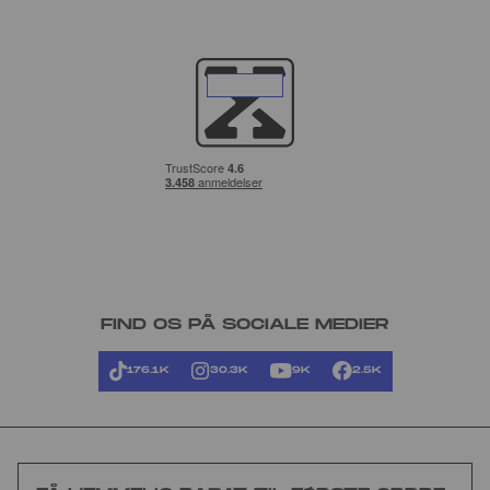
FIND OS PÅ SOCIALE MEDIER
176.1K
30.3K
9K
2.5K