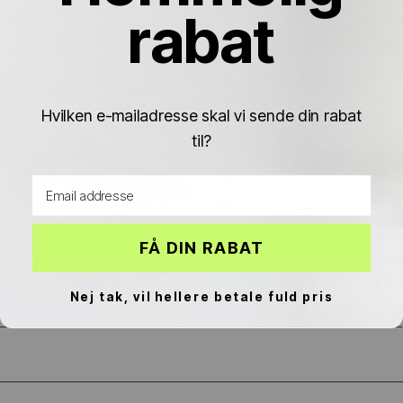
Γ
rabat
fra 1.200kr
1.800kr
fra 1.400kr
1.850kr
DAG-TIL-DAG
SPAR 247KR
DAG-TIL-DAG
SPAR 225KR
Hvilken e-mailadresse skal vi sende din rabat
til?
Email address
FÅ DIN RABAT
NEW BALANCE 9060 MAGNET
NEW BALANCE 9060 SEA SALT
Nej tak, vil hellere betale fuld pris
fra 1.403kr
1.650kr
fra 1.275kr
1.500kr