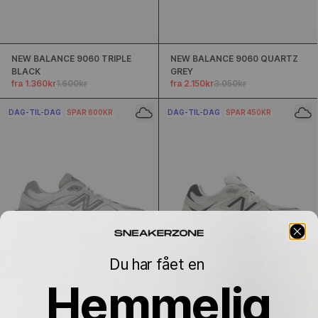
NEW BALANCE 9060 TRIPLE
NEW BALANCE 9060 QUARTZ
BLACK
GREY
fra 1.360kr
1.600kr
fra 2.150kr
3.050kr
DAG-TIL-DAG
SPAR 600KR
DAG-TIL-DAG
SPAR 450KR
Du har fået en
Hemmelig
NEW BALANCE 9060 SEA SALT
NEW BALANCE 9060 WHITE
WHITE
NAVY