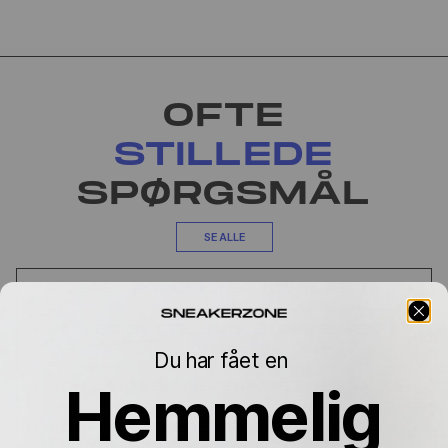
OFTE
STILLEDE
SPØRGSMÅL
SE ALLE
ER JERES PRODUKTER 100% ÆGTE?
KAN JEG BYTTE, HVIS STØRRELSEN
IKKE PASSER?
Du har fået en
Hemmelig
HVOR LANG ER LEVERINGSTIDEN?
HVORFOR VARIERER PRISEN MELLEM
STØRRELSERNE?