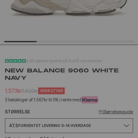
YEEZY SLIDE YS-01
NEW BA
CREAM
1906L M
SILVER
1.020kr
1.
499kr
650kr
4.6/5 stjerner baseret på (3.437) anmeldelser
NEW BALANCE 9060 WHITE
NAVY
1.573kr
1.850kr
SPAR
277KR
3 betalinger af 1.567kr til 0% i rente med
STØRRELSE
Størrelsesguide
47.5
FORVENTET LEVERING: 5–14 HVERDAGE