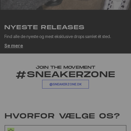
NYESTE RELEASES
Find alle de nyeste og mest eksklusive drops samlet ét sted.
Se mere
JOIN THE MOVEMENT
#SNEAKERZONE
@SNEAKERZONE.DK
HVORFOR VÆLGE OS?