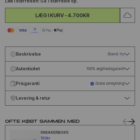
Lille i størrelsen: Gå 1 størrelse op.
LÆG I KURV
-
4.700KR
Beskrivelse
Stand:
Ny
Autenticitet
100% ægthedsgaranti
Prisgaranti
Gratis ombytning
Levering & retur
OFTE KØBT SAMMEN MED
SNEAKERBOKS
150kr