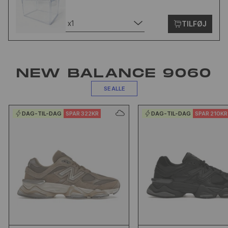
x1
TILFØJ
NEW BALANCE 9060
SE ALLE
DAG-TIL-DAG
SPAR 322KR
DAG-TIL-DAG
SPAR 210KR