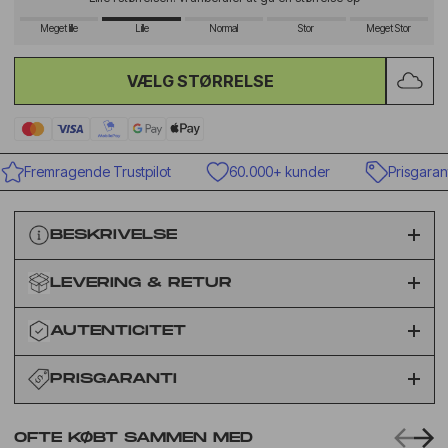
Meget lille
Lille
Normal
Stor
Meget Stor
VÆLG STØRRELSE
Fremragende Trustpilot
60.000+ kunder
Prisgaranti
BESKRIVELSE
LEVERING & RETUR
AUTENTICITET
PRISGARANTI
OFTE KØBT SAMMEN MED