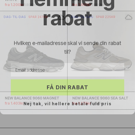
Γ
rabat
fra 1.200kr
1.800kr
fra 1.400kr
1.850kr
DAG-TIL-DAG
SPAR 247KR
DAG-TIL-DAG
SPAR 225KR
Hvilken e-mailadresse skal vi sende din rabat
til?
Email address
FÅ DIN RABAT
NEW BALANCE 9060 MAGNET
NEW BALANCE 9060 SEA SALT
Nej tak, vil hellere betale fuld pris
fra 1.403kr
1.650kr
fra 1.275kr
1.500kr